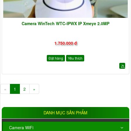
Camera WinTech WTC-IPWX IP Xmeye 2.0MP
1.750.000 đ
Đặt hàng
Yêu thích
ZL
«
1
2
»
DANH MỤC SẢN PHẨM
Camera WiFi