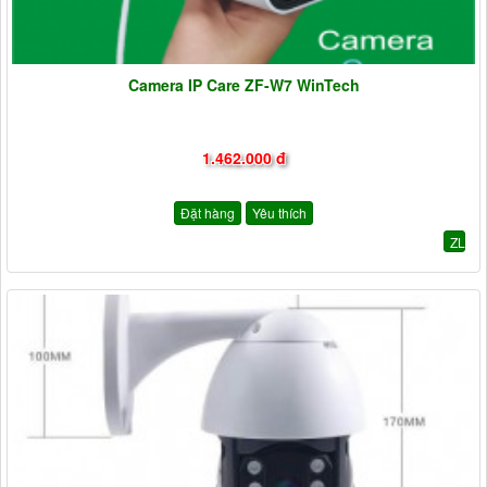
Camera IP Care ZF-W7 WinTech
1.462.000 đ
Đặt hàng
Yêu thích
ZL