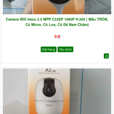
Camera Wifi Imou 2.0 MPP C22EP 1080P H.265 ( Mẫu TRÒN,
Có Micro, Có Loa, Có Đế Nam Châm)
0 đ
Đặt hàng
Yêu thích
ZL