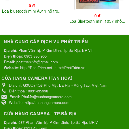
0 đ
Loa bluetooth mini A011 hỗ trợ...
0 đ
Loa Bluetooth mini 1057 nhỏ...
NHÀ CUNG CẤP DỊCH VỤ PHÁT TRIỂN
Địa chỉ
: Phan Văn Trị, P.Kim Dinh, Tp.Bà Rịa, BR-VT
Điện thoại
:
0903 880 905
Email
:
phattrieninfo@gmail.com
Website
:
http://PhatTrien.net
http://PhátTriển.vn
(
)
CỬA HÀNG CAMERA
TÂN HOÀ
Địa chỉ:
G3CQ+4Q3 Phú Mỹ, Bà Rịa - Vũng Tàu, Việt Nam
Điện thoại:
0931435998
Email:
PhuMy@cuahangcamera.com
Website:
http://cuahangcamera.com
CỬA HÀNG CAMERA - TP.BÀ RỊA
Địa chỉ:
537 Phan Văn Trị, P.Kim Dinh, Tp.Bà Rịa, BR-VT
Điện thoại:
0931 435 998