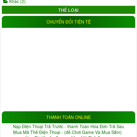
Khác
(2)
THỂ LOẠI
AHD
(5)
IP
(11)
CHUYỂN ĐỔI TIỆN TỆ
Wifi
(17)
IP wifi
(19)
Analog
(0)
CVI
(1)
TVI
(0)
Trong nhà
(25)
Ngoài trời
(18)
Đầu ghi camera
(11)
NLMT
(1)
Đèn
(16)
ĐỘ PHÂN GIẢI
1.0MP
(9)
1.3MP
(5)
2.0MP
(33)
3.0MP
(6)
4.0MP
(6)
5.0MP
(3)
Đang cập nhật
(10)
THANH TOÁN ONLINE
BẢO HÀNH
Nạp Điện Thoại Trả Trước - thanh Toán Hóa Đơn Trả Sau
Không
(1)
Thỏa thuận
(22)
Mua Mã Thẻ Điện Thoại - (để Chơi Game Và Mua Sắm)