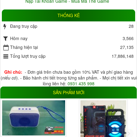
Nạp Tài Khoản Game - Mua Mã Thẻ Game
1 tháng
(0)
2 tháng
(0)
3 tháng
(3)
4 tháng
(0)
THỐNG KÊ
5 tháng
(0)
6 tháng
(6)
Đang truy cập
28
7 tháng
(0)
8 tháng
(2)
Hôm nay
9 tháng
(1)
10 tháng
(0)
3,566
11 tháng
Tháng hiện tại
(0)
12 tháng
(34)
27,135
18 tháng
Tổng lượt truy cập
(3)
24 tháng
(0)
17,886,148
HỖ TRỢ LƯU TRỮ
Ghi chú:
- Đơn giá trên chưa bao gồm 10% VAT và phí giao hàng
HDD
(6)
Thẻ Nhớ
(26)
(
niếu có
). - Bảo hành chi tiết trong từng sản phẩm. - Mọi chị tiết xin vui
lòng liên hệ:
0931 435 998
Đầu ghi
(10)
Cloud
(17)
SẢN PHẨM MỚI
ĐIỆN ÁP
5V
(33)
12V
(37)
220V
(3)
Điện áp khác
(20)