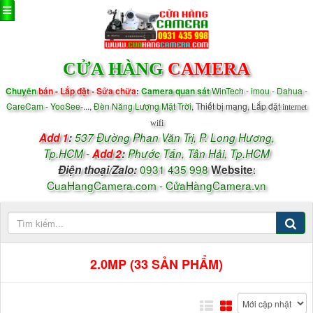
CỬA HÀNG
CAMERA
Chuyên
bán - Lắp đặt - Sửa chữa
:
Camera quan sát
WinTech
-
imou - Dahua
-
CareCam
-
YooSee
-...,
Đèn Năng Lượng Mặt Trời
, Thiết bị mạng, Lắp đặt
internet
wifi
Add 1
:
537 Đường Phan Văn Trị, P.
Long Hương,
Tp.HCM
-
Add 2
:
Phước Tấn, Tân Hải, Tp.HCM
0931 435 998
:
Điện thoại/
Zalo
:
Website
CuaHangCamera.com
-
CửaHàngCamera.vn
2.0MP (33 SẢN PHẨM)