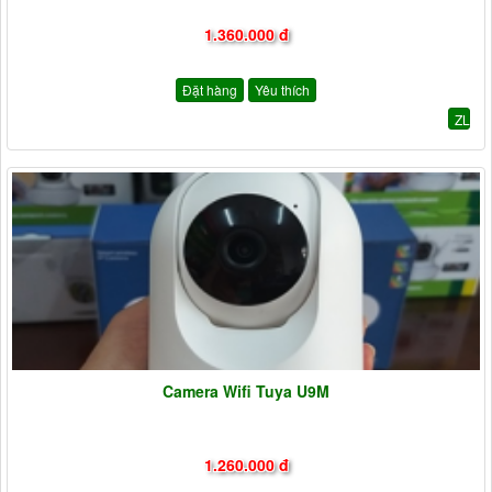
1.360.000 đ
Đặt hàng
Yêu thích
ZL
Camera Wifi Tuya U9M
1.260.000 đ