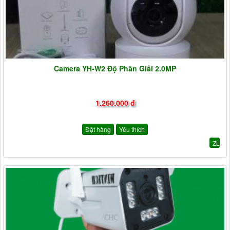
Camera YH-W2 Độ Phân Giải 2.0MP
1.260.000 đ
Đặt hàng
Yêu thích
ZL