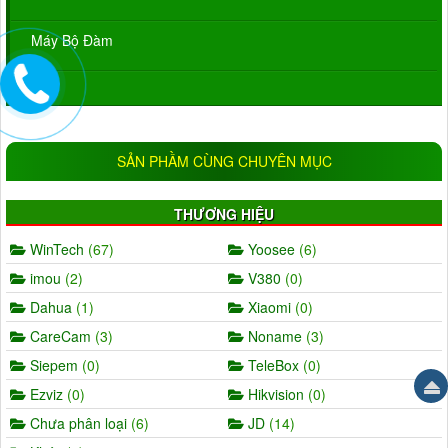
Máy Bộ Đàm
Loa
SẢN PHẦM CÙNG CHUYÊN MỤC
THƯƠNG HIỆU
WinTech
(67)
Yoosee
(6)
imou
(2)
V380
(0)
Dahua
(1)
Xiaomi
(0)
CareCam
(3)
Noname
(3)
Siepem
(0)
TeleBox
(0)
Ezviz
(0)
Hikvision
(0)
Chưa phân loại
(6)
JD
(14)