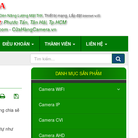
A
Đèn Năng Lượng Mặt Trời
, Thiết bị mạng, Lắp đặt
internet wifi
2
:
Phước Tấn, Tân Hải, Tp.HCM
com
-
CửaHàngCamera.vn
ĐIỀU KHOẢN
THÀNH VIÊN
LIÊN HỆ
DANH MỤC SẢN PHẨM
Camera WiFi
Camera IP
ng chia sẻ
Camera CVI
 tự như
Camera AHD