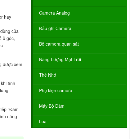
Camera Analog
er hay
Đầu ghi Camera
i dùng của
ỏ ở góc,
Bộ camera quan sát
ếc
Năng Lượng Mặt Trời
ng được xem
Thẻ Nhớ
khi tính
dùng,
Phụ kiện camera
Máy Bộ Đàm
 tiếp “Đám
tính năng
Loa