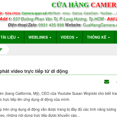
CỬA HÀNG
CAMER
ặt - Sửa chữa
:
Camera quan sát
WinTech
-
imou - Dahua
-
CareCam
-
YooSee
-...,
Add 1
:
537 Đường Phan Văn Trị, P.
Long Hương, Tp.HCM
-
Add 
0931 435 998
:
CuaHangCamera.
Điện thoại/
Zalo
:
Website
TÀI LIỆU
WEBLINKS
VIDEOS
THỐNG KÊ
P
át video trực tiếp từ di động
im (bang California, Mỹ), CEO của Youtube Susan Wojcicki cho biết tra
o trực tiếp lên ứng dụng di động của mình.
ếp trên ứng dụng di động vẫn được trang bị đầy đủ các tính năng tương
eo, những nội dung trực tiếp được khuyến cáo...