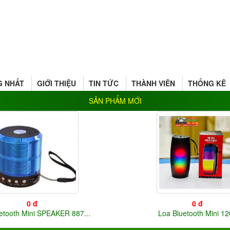
 NHẤT
GIỚI THIỆU
TIN TỨC
THÀNH VIÊN
THỐNG KÊ
SẢN PHẨM MỚI
0 đ
0 đ
etooth Mini SPEAKER 887...
Loa Bluetooth Mini 1