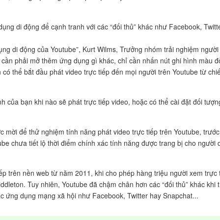
 dụng di động để cạnh tranh với các “đối thủ” khác như Facebook, Twitt
 dụng di động của Youtube”, Kurt Wilms, Trưởng nhóm trải nghiệm ngườ
g cần phải mở thêm ứng dụng gì khác, chỉ cần nhấn nút ghi hình màu đ
có thể bắt đầu phát video trực tiếp đến mọi người trên Youtube từ chi
của bạn khi nào sẽ phát trực tiếp video, hoặc có thể cài đặt đối tượ
c mời để thử nghiệm tính năng phát video trực tiếp trên Youtube, trước 
be chưa tiết lộ thời điểm chính xác tính năng được trang bị cho người 
tiếp trên nền web từ năm 2011, khi cho phép hàng triệu người xem trực
ddleton. Tuy nhiên, Youtube đã chậm chân hơn các “đối thủ” khác khi 
 các ứng dụng mạng xã hội như Facebook, Twitter hay Snapchat...