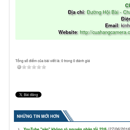
C
Địa chỉ
:
Đường Hội Bài - Ch
Điệ
Email
: ki
Website
:
http://cuahangcamera.
Tổng số điểm của bài viết là: 0 trong 0 đánh giá
NHỮNG TIN MỚI HƠN
(27/06/2016
YouTube "sập" không rõ nguyên nhân tối 22/6