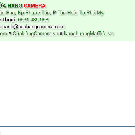
ỬA HÀNG
CAMERA
âu Pha, Kp Phước Tấn, P Tân Hoà, Tp.Phú Mỹ
n thoại
:
0931 435 998
nhdoanh@cuahangcamera.com
com
#
CửaHàngCamera.vn
#
NăngLượngMặtTrời.vn
)