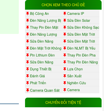
CHỌN XEM THEO CHỦ ĐỀ
Bộ Công An
Camera IP
Đèn Năng Lượng Bị
Sửa Đèn Solar
Lỗi
Không Sáng
Thay Pin Đèn Mặt
Sửa Đèn Không Sạc
Trời Tân Hoà
Đèn Năng Lượng
Sửa Đèn Mặt Trời
Không Sáng
Phú Mỹ
Sửa Đèn Năng
Sửa Đèn Mặt Trời
Lượng Mặt Trời Tại Tân
Không Sáng
Đèn Mặt Trời Không
Đèn NLMT Bị Yếu
Hoà
Sạc
Sáng
Pin Lithium Đèn
Thay Pin Đèn Pha
Năng Lượng Mặt Trời
NLMT
Sửa Đèn Năng
Thay Pin Đèn Năng
Lượng Mặt Trời
Lượng Mặt Trời
Dụng Thiết Bị
Lựa Chọn
Camera
Đánh Giá
Sản Xuất
Phát Triển
Nghiên Cứu
Camera
Camera Quan Sát
CHUYỂN ĐỔI TIỆN TỆ