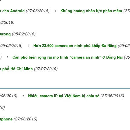
(27/06/2016)
(27
h cho Android
Khủng hoảng nhân lực phần mềm
06/2016)
(05/02/2018)
 Dương
(05/02/2018)
(05/02
Hơn 23.600 camera an ninh phủ khắp Đà Nẵng
)
(05
Cần phổ biến rộng rãi mô hình “camera an ninh” ở Đồng Nai
(07/07/2019)
h phố Hồ Chí Minh
/06/2016)
(27/06/2016)
Nhiều camera IP tại Việt Nam bị chia sẻ
16)
(27/06/2016)
rtphone