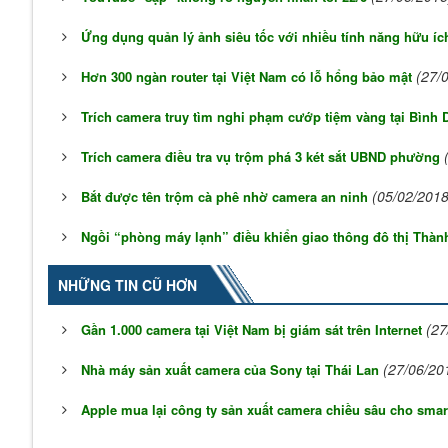
Ứng dụng quản lý ảnh siêu tốc với nhiều tính năng hữu íc
(27/
Hơn 300 ngàn router tại Việt Nam có lỗ hổng bảo mật
Trích camera truy tìm nghi phạm cướp tiệm vàng tại Bình
Trích camera điều tra vụ trộm phá 3 két sắt UBND phường
(05/02/2018
Bắt được tên trộm cà phê nhờ camera an ninh
Ngồi “phòng máy lạnh” điều khiển giao thông đô thị Thàn
NHỮNG TIN CŨ HƠN
(27
Gần 1.000 camera tại Việt Nam bị giám sát trên Internet
(27/06/20
Nhà máy sản xuất camera của Sony tại Thái Lan
Apple mua lại công ty sản xuất camera chiều sâu cho sma