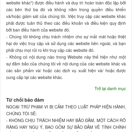
website khác") được điều hành và duy trì hoàn toàn độc lập bởi
các bên thứ ba đó và không nằm trong quyền điều khiển
và/hoặc giám sát của chúng tôi. Việc truy cập các website khác
phải được tuân thủ theo các điều khoản và điều kiện quy định
bởi ban điều hành của website đó.
- Chúng tôi không chịu trách nhiệm cho sự mất mát hoặc thiệt
hại do việc truy cập và sử dụng các website bên ngoài, và bạn
phải chịu mọi rủi ro khi truy cập các website đó.
- Không có nội dung nào trong Website này thể hiện như một
sự đảm bảo của chúng tôi về nội dung của các website khác và
các sản phẩm và/ hoặc các dịch vụ xuất hiện và/ hoặc được
cung cấp tại các website khác.
Trở lại danh mục
Từ chối bảo đảm
NGOẠI TRỪ PHẠM VI BỊ CẤM THEO LUẬT PHÁP HIỆN HÀNH,
CHÚNG TÔI SẼ:
- KHÔNG CHỊU TRÁCH NHIỆM HAY BẢO ĐẢM, MỘT CÁCH RÕ
RÀNG HAY NGỤ Ý, BAO GỒM SỰ BẢO ĐẢM VỀ TÍNH CHÍNH