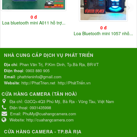
0 đ
Loa bluetooth mini A011 hỗ trợ...
0 đ
Loa Bluetooth mini 1057 nhỏ...
NHÀ CUNG CẤP DỊCH VỤ PHÁT TRIỂN
Địa chỉ
: Phan Văn Trị, P.Kim Dinh, Tp.Bà Rịa, BR-VT
Điện thoại
:
0903 880 905
Email
:
phattrieninfo@gmail.com
Website
:
http://PhatTrien.net
http://PhátTriển.vn
(
)
CỬA HÀNG CAMERA
TÂN HOÀ
Địa chỉ:
G3CQ+4Q3 Phú Mỹ, Bà Rịa - Vũng Tàu, Việt Nam
Điện thoại:
0931435998
Email:
PhuMy@cuahangcamera.com
Website:
http://cuahangcamera.com
CỬA HÀNG CAMERA - TP.BÀ RỊA