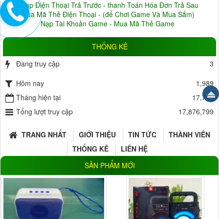
Nạp Điện Thoại Trả Trước - thanh Toán Hóa Đơn Trả Sau
Mua Mã Thẻ Điện Thoại - (để Chơi Game Và Mua Sắm)
Nạp Tài Khoản Game - Mua Mã Thẻ Game
THỐNG KÊ
Đang truy cập
3
Hôm nay
1,989
Tháng hiện tại
17,786
Tổng lượt truy cập
17,876,799
TRANG NHẤT
GIỚI THIỆU
TIN TỨC
THÀNH VIÊN
THỐNG KÊ
LIÊN HỆ
SẢN PHẨM MỚI