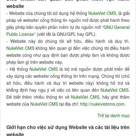
website
- Website của chúng tôi sử dụng hệ thống
NukeViet CMS
, là giải
pháp về website/ cổng thông tin nguồn mở được phát hành theo
giấy phép bản quyền phần mềm tự do nguồn mở “
GNU General
Public License
” (viết tắt là GNU/GPL hay GPL).
- Website này do chúng tôi sở hữu, điều hành và duy trì.
NukeViet CMS
không liên quan gì đến việc chúng tôi điều hành
website cũng như quy định bạn được phép làm và không được
phép làm gì trên website này.
- Hệ thống
NukeViet CMS
là bộ mã nguồn được phát triển để
xây dựng các website/ cổng thông tin trên mạng. Chúng tôi (chủ
sở hữu, điều hành và duy trì website này) không hỗ trợ và
khẳng định hay ngụ ý về việc có liên quan đến
NukeViet CMS
.
Để biết thêm nhiều thông tin về
NukeViet CMS
, hãy ghé thăm
website của
NukeViet CMS
tại địa chỉ:
http://nukevietcms.com
.
Trở lại danh mục
Giới hạn cho việc sử dụng Website và các tài liệu trên
website