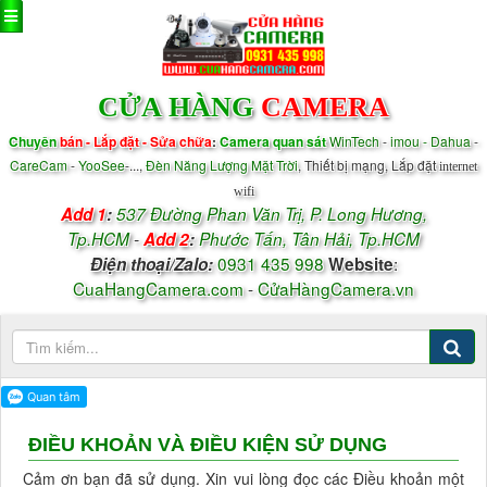
CỬA HÀNG
CAMERA
Chuyên
bán - Lắp đặt - Sửa chữa
:
Camera quan sát
WinTech
-
imou - Dahua
-
CareCam
-
YooSee
-...,
Đèn Năng Lượng Mặt Trời
, Thiết bị mạng, Lắp đặt
internet
wifi
Add 1
:
537 Đường Phan Văn Trị, P.
Long Hương,
Tp.HCM
-
Add 2
:
Phước Tấn, Tân Hải, Tp.HCM
0931 435 998
:
Điện thoại/
Zalo
:
Website
CuaHangCamera.com
-
CửaHàngCamera.vn
ĐIỀU KHOẢN VÀ ĐIỀU KIỆN SỬ DỤNG
Cảm ơn bạn đã sử dụng. Xin vui lòng đọc các Điều khoản một