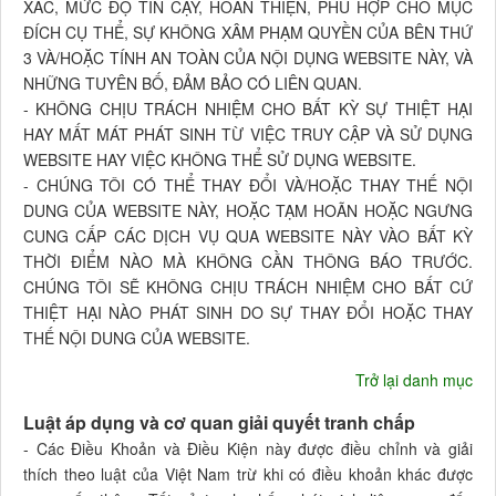
XÁC, MỨC ĐỘ TIN CẬY, HOÀN THIỆN, PHÙ HỢP CHO MỤC
ĐÍCH CỤ THỂ, SỰ KHÔNG XÂM PHẠM QUYỀN CỦA BÊN THỨ
3 VÀ/HOẶC TÍNH AN TOÀN CỦA NỘI DỤNG WEBSITE NÀY, VÀ
NHỮNG TUYÊN BỐ, ĐẢM BẢO CÓ LIÊN QUAN.
- KHÔNG CHỊU TRÁCH NHIỆM CHO BẤT KỲ SỰ THIỆT HẠI
HAY MẤT MÁT PHÁT SINH TỪ VIỆC TRUY CẬP VÀ SỬ DỤNG
WEBSITE HAY VIỆC KHÔNG THỂ SỬ DỤNG WEBSITE.
- CHÚNG TÔI CÓ THỂ THAY ĐỔI VÀ/HOẶC THAY THẾ NỘI
DUNG CỦA WEBSITE NÀY, HOẶC TẠM HOÃN HOẶC NGƯNG
CUNG CẤP CÁC DỊCH VỤ QUA WEBSITE NÀY VÀO BẤT KỲ
THỜI ĐIỂM NÀO MÀ KHÔNG CẦN THÔNG BÁO TRƯỚC.
CHÚNG TÔI SẼ KHÔNG CHỊU TRÁCH NHIỆM CHO BẤT CỨ
THIỆT HẠI NÀO PHÁT SINH DO SỰ THAY ĐỔI HOẶC THAY
THẾ NỘI DUNG CỦA WEBSITE.
Trở lại danh mục
Luật áp dụng và cơ quan giải quyết tranh chấp
- Các Điều Khoản và Điều Kiện này được điều chỉnh và giải
thích theo luật của Việt Nam trừ khi có điều khoản khác được