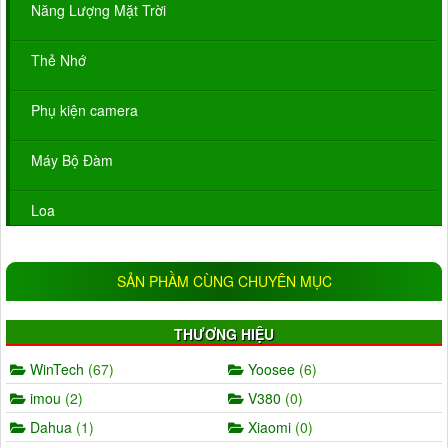
Năng Lượng Mặt Trời
Thẻ Nhớ
Phụ kiện camera
Máy Bộ Đàm
Loa
SẢN PHẦM CÙNG CHUYÊN MỤC
THƯƠNG HIỆU
WinTech
(67)
Yoosee
(6)
imou
(2)
V380
(0)
Dahua
(1)
Xiaomi
(0)