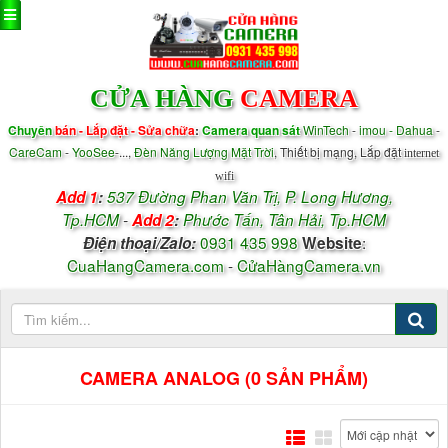
CỬA HÀNG
CAMERA
Chuyên
bán - Lắp đặt - Sửa chữa
:
Camera quan sát
WinTech
-
imou - Dahua
-
CareCam
-
YooSee
-...,
Đèn Năng Lượng Mặt Trời
, Thiết bị mạng, Lắp đặt
internet
wifi
Add 1
:
537 Đường Phan Văn Trị, P.
Long Hương,
Tp.HCM
-
Add 2
:
Phước Tấn, Tân Hải, Tp.HCM
0931 435 998
:
Điện thoại/
Zalo
:
Website
CuaHangCamera.com
-
CửaHàngCamera.vn
CAMERA ANALOG (0 SẢN PHẨM)