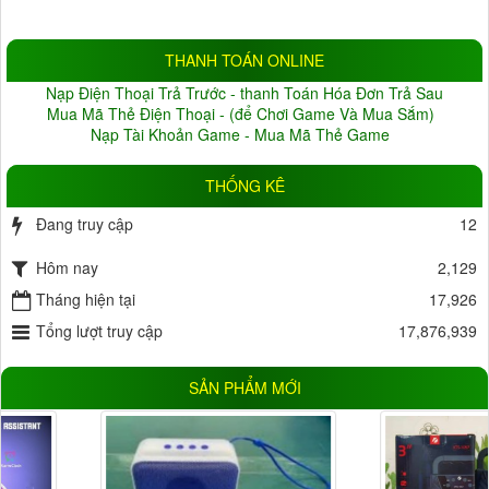
4.0MP
(6)
5.0MP
(3)
Đang cập nhật
(10)
THANH TOÁN ONLINE
BẢO HÀNH
Nạp Điện Thoại Trả Trước - thanh Toán Hóa Đơn Trả Sau
Không
(1)
Thỏa thuận
(22)
Mua Mã Thẻ Điện Thoại - (để Chơi Game Và Mua Sắm)
Nạp Tài Khoản Game - Mua Mã Thẻ Game
1 tháng
(0)
2 tháng
(0)
3 tháng
(3)
4 tháng
(0)
THỐNG KÊ
5 tháng
(0)
6 tháng
(6)
Đang truy cập
12
7 tháng
(0)
8 tháng
(2)
Hôm nay
9 tháng
(1)
10 tháng
(0)
2,129
11 tháng
Tháng hiện tại
(0)
12 tháng
(34)
17,926
18 tháng
Tổng lượt truy cập
(3)
24 tháng
(0)
17,876,939
HỖ TRỢ LƯU TRỮ
SẢN PHẨM MỚI
HDD
(6)
Thẻ Nhớ
(26)
Đầu ghi
(10)
Cloud
(17)
ĐIỆN ÁP