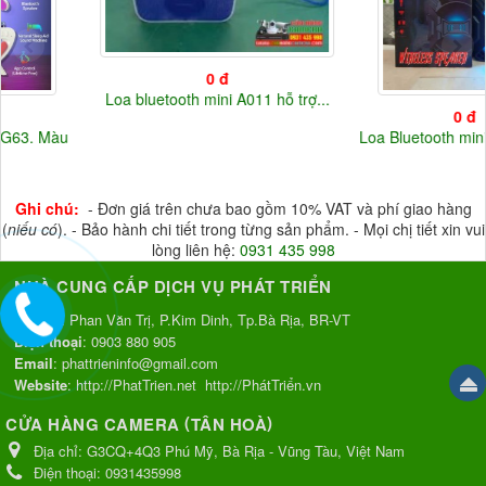
5V
(33)
12V
(37)
220V
(3)
Điện áp khác
(20)
0 đ
Loa bluetooth mini A011 hỗ trợ...
0 đ
Loa Bluetooth mini 1057 nhỏ...
Ghi chú:
- Đơn giá trên chưa bao gồm 10% VAT và phí giao hàng
(
niếu có
). - Bảo hành chi tiết trong từng sản phẩm. - Mọi chị tiết xin vui
lòng liên hệ:
0931 435 998
NHÀ CUNG CẤP DỊCH VỤ PHÁT TRIỂN
Địa chỉ
: Phan Văn Trị, P.Kim Dinh, Tp.Bà Rịa, BR-VT
Điện thoại
:
0903 880 905
Email
:
phattrieninfo@gmail.com
Website
:
http://PhatTrien.net
http://PhátTriển.vn
(
)
CỬA HÀNG CAMERA
TÂN HOÀ
Địa chỉ:
G3CQ+4Q3 Phú Mỹ, Bà Rịa - Vũng Tàu, Việt Nam
Điện thoại:
0931435998