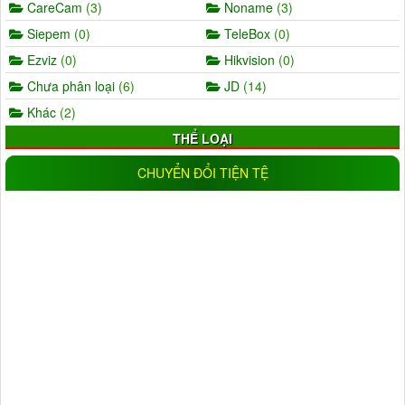
CareCam
(3)
Noname
(3)
Siepem
(0)
TeleBox
(0)
Ezviz
(0)
Hikvision
(0)
Chưa phân loại
(6)
JD
(14)
Khác
(2)
THỂ LOẠI
AHD
(5)
IP
(11)
CHUYỂN ĐỔI TIỆN TỆ
Wifi
(17)
IP wifi
(19)
Analog
(0)
CVI
(1)
TVI
(0)
Trong nhà
(25)
Ngoài trời
(18)
Đầu ghi camera
(11)
NLMT
(1)
Đèn
(16)
ĐỘ PHÂN GIẢI
1.0MP
(9)
1.3MP
(5)
2.0MP
(33)
3.0MP
(6)