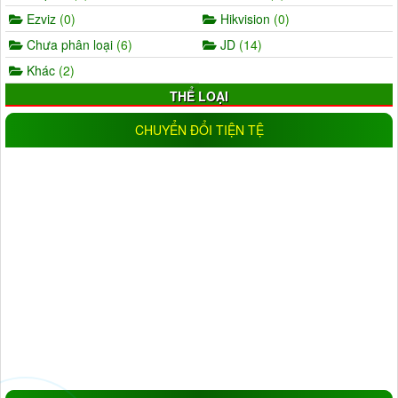
Ezviz
(0)
Hikvision
(0)
Chưa phân loại
(6)
JD
(14)
Khác
(2)
THỂ LOẠI
AHD
(5)
IP
(11)
CHUYỂN ĐỔI TIỆN TỆ
Wifi
(17)
IP wifi
(19)
Analog
(0)
CVI
(1)
TVI
(0)
Trong nhà
(25)
Ngoài trời
(18)
Đầu ghi camera
(11)
NLMT
(1)
Đèn
(16)
ĐỘ PHÂN GIẢI
1.0MP
(9)
1.3MP
(5)
2.0MP
(33)
3.0MP
(6)
4.0MP
(6)
5.0MP
(3)
Đang cập nhật
(10)