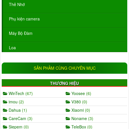
Thẻ Nhớ
Phụ kiện camera
Máy Bộ Đàm
Loa
SẢN PHẦM CÙNG CHUYÊN MỤC
THƯƠNG HIỆU
WinTech
(67)
Yoosee
(6)
imou
(2)
V380
(0)
Dahua
(1)
Xiaomi
(0)
CareCam
(3)
Noname
(3)
Siepem
(0)
TeleBox
(0)