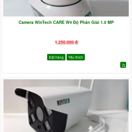
Camera WinTech CARE W4 Độ Phân Giải 1.0 MP
1.250.000 đ
Đặt hàng
Yêu thích
ZL