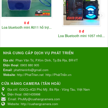
0 đ
Loa bluetooth mini A011 hỗ trợ...
0 đ
Loa Bluetooth mini 1057 nhỏ...
NHÀ CUNG CẤP DỊCH VỤ PHÁT TRIỂN
Địa chỉ
: Phan Văn Trị, P.Kim Dinh, Tp.Bà Rịa, BR-VT
Điện thoại
:
0903 880 905
Email
:
phattrieninfo@gmail.com
Website
:
http://PhatTrien.net
http://PhátTriển.vn
(
)
CỬA HÀNG CAMERA
TÂN HOÀ
Địa chỉ:
G3CQ+4Q3 Phú Mỹ, Bà Rịa - Vũng Tàu, Việt Nam
Điện thoại:
0931435998
Email:
PhuMy@cuahangcamera.com
Website:
http://cuahangcamera.com