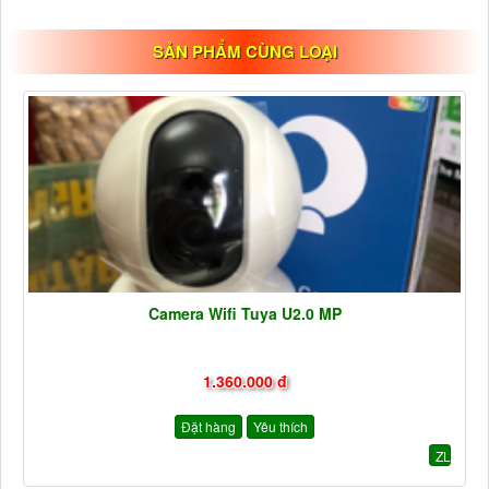
SẢN PHẨM CÙNG LOẠI
Camera Wifi Tuya U2.0 MP
1.360.000 đ
Đặt hàng
Yêu thích
ZL