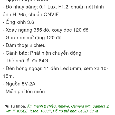
- Độ nhạy sáng: 0.1 Lux. F1.2, chuẩn nét hình
ảnh H.265, chuẩn ONVIF.
- Ống kính 3.6
- Xoay ngang 355 độ, xoay dọc 120 độ
- Góc xem mở rộng 120 độ
- Đàm thoại 2 chiều
- Cảnh báo: Phát hiện chuyển động
- Thẻ nhớ tối đa 64G
- Đèn hồng ngoại: 11 đèn Led 5mm, xem xa 10-
15m.
- Nguồn 5V-2A
- Miễn phí tên miền.
Từ khóa:
Âm thanh 2 chiều
,
Xmeye
,
Camera wifi
,
Camera ip
wifi
,
IP ICSEE
,
Icsee
,
1080P
,
Hỗ trợ thẻ nhớ
,
64GB
,
Onvif