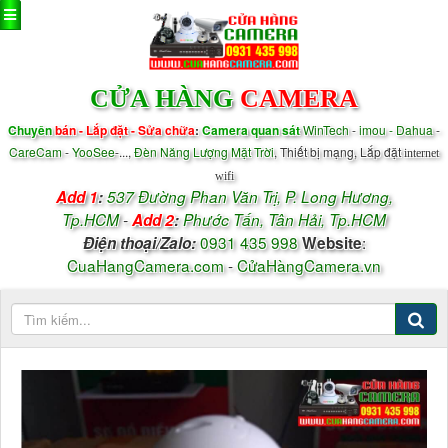
CỬA HÀNG
CAMERA
Chuyên
bán - Lắp đặt - Sửa chữa
:
Camera quan sát
WinTech
-
imou - Dahua
-
CareCam
-
YooSee
-...,
Đèn Năng Lượng Mặt Trời
, Thiết bị mạng, Lắp đặt
internet
wifi
Add 1
:
537 Đường Phan Văn Trị, P.
Long Hương,
Tp.HCM
-
Add 2
:
Phước Tấn, Tân Hải, Tp.HCM
0931 435 998
:
Điện thoại/
Zalo
:
Website
CuaHangCamera.com
-
CửaHàngCamera.vn