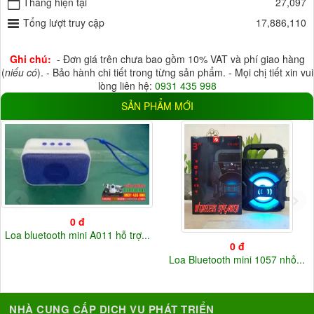
11 tháng
Tháng hiện tại
(0)
12 tháng
(34)
27,097
18 tháng
Tổng lượt truy cập
(3)
24 tháng
(0)
17,886,110
HỖ TRỢ LƯU TRỮ
Ghi chú:
- Đơn giá trên chưa bao gồm 10% VAT và phí giao hàng
HDD
(6)
Thẻ Nhớ
(26)
(
niếu có
). - Bảo hành chi tiết trong từng sản phẩm. - Mọi chị tiết xin vui
lòng liên hệ:
0931 435 998
Đầu ghi
(10)
Cloud
(17)
SẢN PHẨM MỚI
ĐIỆN ÁP
5V
(33)
12V
(37)
220V
(3)
Điện áp khác
(20)
0 đ
Loa bluetooth mini A011 hỗ trợ...
0 đ
Loa Bluetooth mini 1057 nhỏ...
NHÀ CUNG CẤP DỊCH VỤ PHÁT TRIỂN