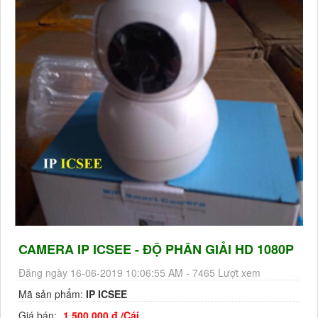
CAMERA IP ICSEE - ĐỘ PHÂN GIẢI HD 1080P
Đăng ngày 16-06-2019 10:06:55 AM - 7465 Lượt xem
Mã sản phẩm:
IP ICSEE
Giá bán:
1.500.000 đ /Cái