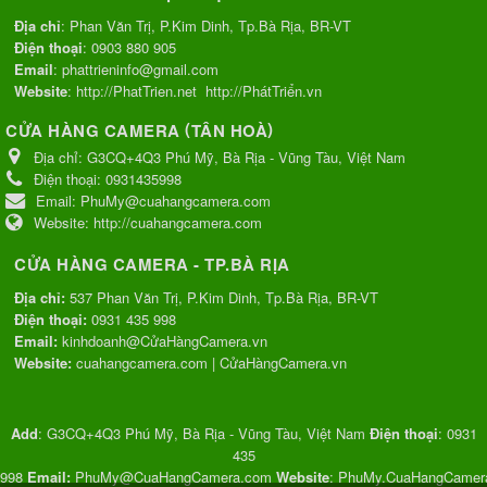
Địa chỉ
: Phan Văn Trị, P.Kim Dinh, Tp.Bà Rịa, BR-VT
Điện thoại
:
0903 880 905
Email
:
phattrieninfo@gmail.com
Website
:
http://PhatTrien.net
http://PhátTriển.vn
(
)
CỬA HÀNG CAMERA
TÂN HOÀ
Địa chỉ:
G3CQ+4Q3 Phú Mỹ, Bà Rịa - Vũng Tàu, Việt Nam
Điện thoại:
0931435998
Email:
PhuMy@cuahangcamera.com
Website:
http://cuahangcamera.com
CỬA HÀNG CAMERA - TP.BÀ RỊA
Địa chỉ:
537 Phan Văn Trị, P.Kim Dinh, Tp.Bà Rịa, BR-VT
Điện thoại:
0931 435 998
Email:
kinhdoanh@CửaHàngCamera.vn
Website:
cuahangcamera.com
|
CửaHàngCamera.vn
Add
:
G3CQ+4Q3 Phú Mỹ, Bà Rịa - Vũng Tàu, Việt Nam
Điện thoại
:
0931
435
998
Email:
PhuMy@CuaHangCamera.com
Website
:
PhuMy.CuaHangCamer