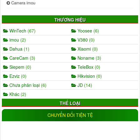
Camera imou
THƯƠNG HIỆU
WinTech
(67)
Yoosee
(6)
imou
(2)
V380
(0)
Dahua
(1)
Xiaomi
(0)
CareCam
(3)
Noname
(3)
Siepem
(0)
TeleBox
(0)
Ezviz
(0)
Hikvision
(0)
Chưa phân loại
(6)
JD
(14)
Khác
(2)
THỂ LOẠI
AHD
(5)
IP
(11)
CHUYỂN ĐỔI TIỆN TỆ
Wifi
(17)
IP wifi
(19)
Analog
(0)
CVI
(1)