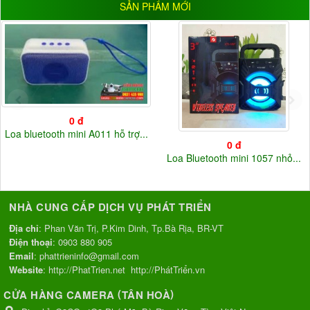
SẢN PHẨM MỚI
ĐIỆN ÁP
5V
(33)
12V
(37)
220V
(3)
Điện áp khác
(20)
0 đ
Loa bluetooth mini A011 hỗ trợ...
0 đ
Loa Bluetooth mini 1057 nhỏ...
NHÀ CUNG CẤP DỊCH VỤ PHÁT TRIỂN
Địa chỉ
: Phan Văn Trị, P.Kim Dinh, Tp.Bà Rịa, BR-VT
Điện thoại
:
0903 880 905
Email
:
phattrieninfo@gmail.com
Website
:
http://PhatTrien.net
http://PhátTriển.vn
(
)
CỬA HÀNG CAMERA
TÂN HOÀ