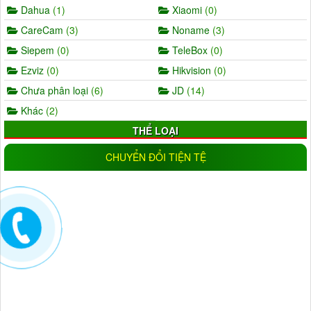
Dahua
(1)
Xiaomi
(0)
CareCam
(3)
Noname
(3)
Siepem
(0)
TeleBox
(0)
Ezviz
(0)
Hikvision
(0)
Chưa phân loại
(6)
JD
(14)
Khác
(2)
THỂ LOẠI
AHD
(5)
IP
(11)
CHUYỂN ĐỔI TIỆN TỆ
Wifi
(17)
IP wifi
(19)
Analog
(0)
CVI
(1)
TVI
(0)
Trong nhà
(25)
Ngoài trời
(18)
Đầu ghi camera
(11)
NLMT
(1)
Đèn
(16)
ĐỘ PHÂN GIẢI
1.0MP
(9)
1.3MP
(5)