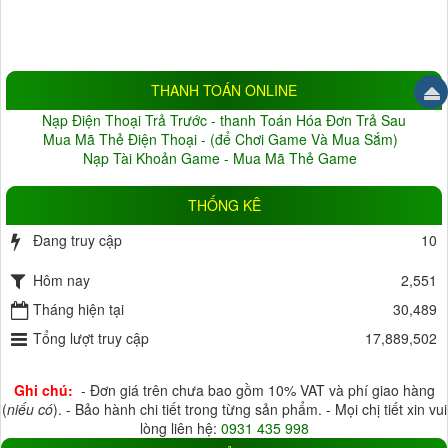
2.0MP
(33)
3.0MP
(6)
4.0MP
(6)
5.0MP
(3)
Đang cập nhật
(10)
THANH TOÁN ONLINE
BẢO HÀNH
Nạp Điện Thoại Trả Trước - thanh Toán Hóa Đơn Trả Sau
Không
(1)
Thỏa thuận
(22)
Mua Mã Thẻ Điện Thoại - (để Chơi Game Và Mua Sắm)
Nạp Tài Khoản Game - Mua Mã Thẻ Game
1 tháng
(0)
2 tháng
(0)
3 tháng
(3)
4 tháng
(0)
THỐNG KÊ
5 tháng
(0)
6 tháng
(6)
Đang truy cập
10
7 tháng
(0)
8 tháng
(2)
Hôm nay
9 tháng
(1)
10 tháng
(0)
2,551
11 tháng
Tháng hiện tại
(0)
12 tháng
(34)
30,489
18 tháng
Tổng lượt truy cập
(3)
24 tháng
(0)
17,889,502
HỖ TRỢ LƯU TRỮ
Ghi chú:
- Đơn giá trên chưa bao gồm 10% VAT và phí giao hàng
HDD
(6)
Thẻ Nhớ
(26)
(
niếu có
). - Bảo hành chi tiết trong từng sản phẩm. - Mọi chị tiết xin vui
lòng liên hệ:
0931 435 998
Đầu ghi
(10)
Cloud
(17)