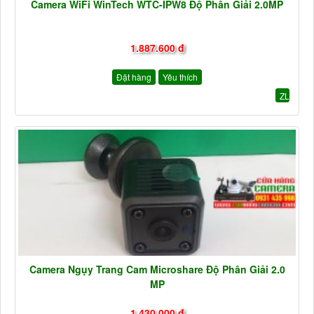
Camera WiFi WinTech WTC-IPW8 Độ Phân Giải 2.0MP
1.887.600 đ
Đặt hàng
Yêu thích
ZL
Camera Ngụy Trang Cam Microshare Độ Phân Giải 2.0
MP
1.430.000 đ