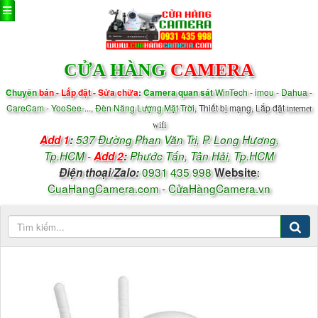
CỬA HÀNG
CAMERA
Chuyên
bán - Lắp đặt - Sửa chữa
:
Camera quan sát
WinTech
-
imou - Dahua
-
CareCam
-
YooSee
-...,
Đèn Năng Lượng Mặt Trời
, Thiết bị mạng, Lắp đặt
internet
wifi
Add 1
:
537 Đường Phan Văn Trị, P.
Long Hương,
Tp.HCM
-
Add 2
:
Phước Tấn, Tân Hải, Tp.HCM
0931 435 998
:
Điện thoại/
Zalo
:
Website
CuaHangCamera.com
-
CửaHàngCamera.vn